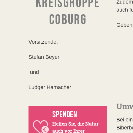
KREISGRUPPE
Zudem e
auch f
COBURG
Geben 
Vorsitzende:
Stefan Beyer
und
Ludger Hamacher
Umw
SPENDEN
Bei ei
Helfen Sie, die Natur
Biberb
auch vor Ihrer