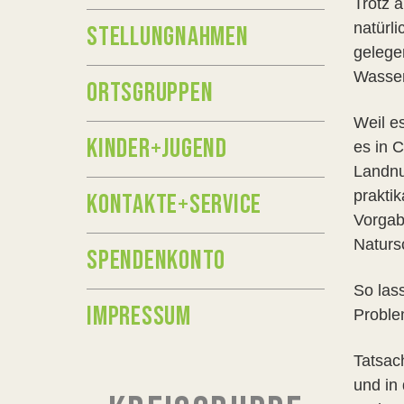
Trotz a
natürl
STELLUNGNAHMEN
gelege
Wasser 
ORTSGRUPPEN
Weil e
KINDER+JUGEND
es in 
Landnu
prakti
KONTAKTE+SERVICE
Vorgab
Naturs
SPENDENKONTO
So lass
IMPRESSUM
Proble
Tatsac
und in