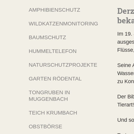
Derz
AMPHIBIENSCHUTZ
bek
WILDKATZENMONITORING
Im 19.
BAUMSCHUTZ
ausges
Flüsse
HUMMELTELEFON
NATURSCHUTZPROJEKTE
Seine A
Wasserh
GARTEN RÖDENTAL
zu Kon
TONGRUBEN IN
Der Bib
MUGGENBACH
Tierart
TEICH KRUMBACH
Und so
OBSTBÖRSE