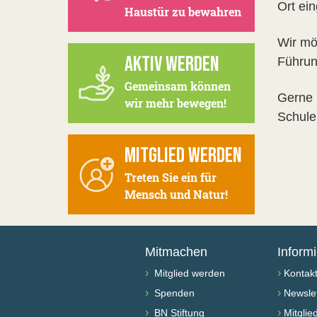
Ort ei
Haustür zu bewahren
Wir mö
AKTIV WERDEN
Führun
Gemeinsam können
Gerne 
wir mehr bewegen!
Schule
MITGLIED WERDEN
Treten Sie ein für
Mensch und Natur!
Mitmachen
Inform
›
›
Mitglied werden
Kontak
›
›
Spenden
Newslet
›
›
BN Stiftung
Mitglie