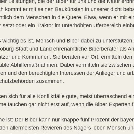
ller Leistungen, die der Biber für uns und die Natur erbr
ich kommt er mit seinen Baukünsten in unserer dicht beb
ntlich dem Menschen in die Quere. Etwa, wenn er mit 
setzt oder ein Traktor im unterhöhlten Uferbereich einbr
s wichtig es ist, Mensch und Biber dabei zu unterstütze
Coburg Stadt und Land ehrenamtliche Biberberater als An
tzer und Kommunen. Sie beraten vor Ort, ermitteln den
kable Abhilfemaßnahmen. Dabei vermitteln sie zwischen 
en und den berechtigten Interessen der Anlieger und ar
chutzbehörden zusammen.
en sich für alle Konfliktfälle gute, meist überraschend 
me tauchen gar nicht erst auf, wenn die Biber-Experten 
he ist: Der Biber kann nur knappe fünf Prozent der bay
 den allermeisten Revieren des Nagers leben Mensch u