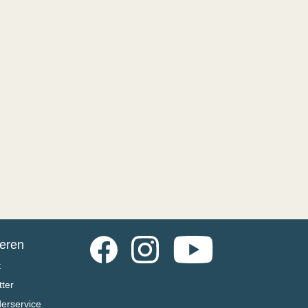
Facebook
Instagram
YouTube
ieren
t
ter
derservice