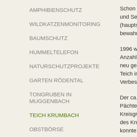
Schon 
AMPHIBIENSCHUTZ
und Seß
WILDKATZENMONITORING
(haupt
bewahr
BAUMSCHUTZ
1996 w
HUMMELTELEFON
Anzahl
neu ge
NATURSCHUTZPROJEKTE
Teich 
GARTEN RÖDENTAL
Verbes
TONGRUBEN IN
Der ca
MUGGENBACH
Pächte
Kreisg
TEICH KRUMBACH
des Kr
OBSTBÖRSE
konnte