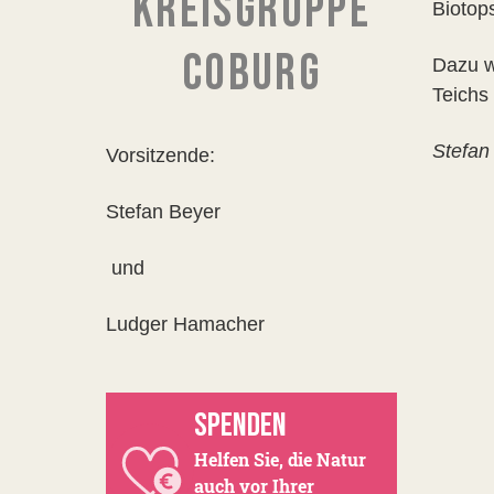
KREISGRUPPE
Biotop
COBURG
Dazu w
Teichs
Stefan
Vorsitzende:
Stefan Beyer
und
Ludger Hamacher
SPENDEN
Helfen Sie, die Natur
auch vor Ihrer