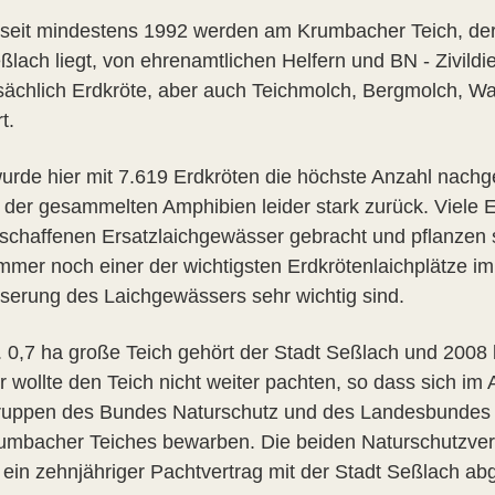
seit mindestens 1992 werden am Krumbacher Teich, de
lach liegt, von ehrenamtlichen Helfern und BN - Zivildie
sächlich Erdkröte, aber auch Teichmolch, Bergmolch, W
t.
urde hier mit 7.619 Erdkröten die höchste Anzahl nachg
 der gesammelten Amphibien leider stark zurück. Viele Er
schaffenen Ersatzlaichgewässer gebracht und pflanzen si
immer noch einer der wichtigsten Erdkrötenlaichplätze
serung des Laichgewässers sehr wichtig sind.
. 0,7 ha große Teich gehört der Stadt Seßlach und 2008 l
r wollte den Teich nicht weiter pachten, so dass sich i
ruppen des Bundes Naturschutz und des Landesbundes 
umbacher Teiches bewarben. Die beiden Naturschutzver
 ein zehnjähriger Pachtvertrag mit der Stadt Seßlach a