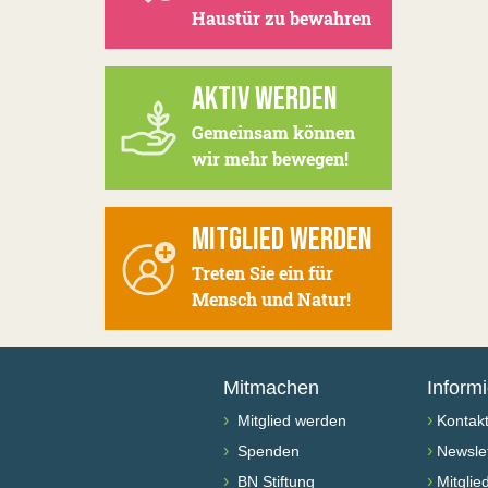
Haustür zu bewahren
AKTIV WERDEN
Gemeinsam können
wir mehr bewegen!
MITGLIED WERDEN
Treten Sie ein für
Mensch und Natur!
Mitmachen
Inform
›
›
Mitglied werden
Kontak
›
›
Spenden
Newslet
›
›
BN Stiftung
Mitglie