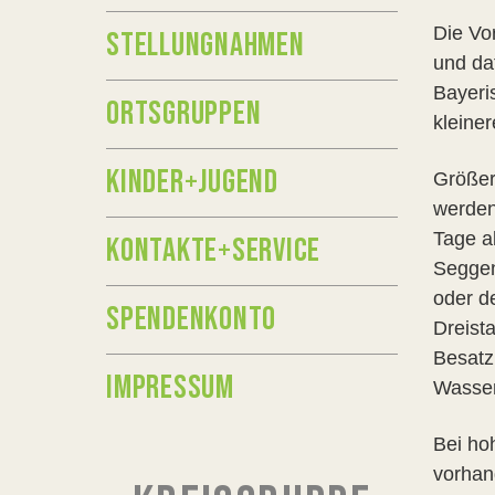
Die Vo
STELLUNGNAHMEN
und da
Bayeri
ORTSGRUPPEN
kleine
KINDER+JUGEND
Größer
werden
Tage a
KONTAKTE+SERVICE
Seggen
oder de
SPENDENKONTO
Dreist
Besatz
IMPRESSUM
Wasser
Bei ho
vorhan