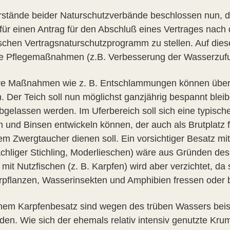
rstände beider Naturschutzverbände beschlossen nun, den
für einen Antrag für den Abschluß eines Vertrages nach
schen Vertragsnaturschutzprogramm zu stellen. Auf di
re Pflegemaßnahmen (z.B. Verbesserung der Wasserzufuh
e Maßnahmen wie z. B. Entschlammungen können über die
. Der Teich soll nun möglichst ganzjährig bespannt blei
bgelassen werden. Im Uferbereich soll sich eine typisch
 und Binsen entwickeln können, der auch als Brutplatz 
m Zwergtaucher dienen soll. Ein vorsichtiger Besatz mit g
achliger Stichling, Moderlieschen) wäre aus Gründen de
 mit Nutzfischen (z. B. Karpfen) wird aber verzichtet, d
pflanzen, Wasserinsekten und Amphibien fressen oder b
hem Karpfenbesatz sind wegen des trüben Wassers beis
den. Wie sich der ehemals relativ intensiv genutzte Kru